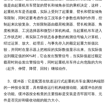
值是由起重机吊车臂架的臂长和倾角余弦的乘积决定，这样，
起重机吊车是否超载，实际上受到了起重量、臂长和臂架倾角
等限制，同时还要考虑作业工况等多个参数也有制约作用，控
制起来比较复杂。力矩限制器由载荷检测器、臂长检测器、角
度检测器、工况选择器和微型计算机构成。当起重机吊车进入
工作状态时，将实际工作状态各参数的检测信号输入计算机，
经过运算、放大、处理后，与事先存入的额定起重力矩值比
较，并同时在显示器上把相应的实际数值显示出来。当实际值
达到额定值的90%时，它会发出预警信号，当实际值超过额定
载荷时则会发出警报信号，同时起重机吊车停止向危险的方向
（起升、伸臂、降臂、回转）继续动作。
3、缓冲器：它是配置在轨道运行式起重机吊车金属结构端部
的一种按全装置，具有吸收运行机构碰撞动能、减缓冲击的按
全功能。缓冲器按全检查的主要指标是安装是否牢固可靠、元
件是否完好和吸收动能的能力大小。