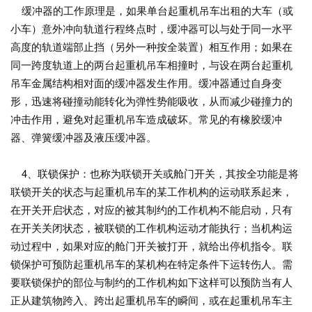
缓冲器的工作原理是，如果单台起重机吊车出租的大车（或
小车）意外冲向轨道行程终点时，缓冲器可以与处于同一水平
高度的轨道端部止挡（另外一种按全装置）相互作用；如果在
同一跨度轨道上的两台起重机吊车相撞时，与设在两台起重机
吊车金属结构相对面的缓冲器发生作用。缓冲器通过自身变
形，迅速将碰撞动能转化为弹性势能吸收，从而减少碰撞力的
冲击作用，避免对起重机吊车造成破坏。常见的有橡胶缓冲
器、弹簧缓冲器及液压缓冲器。
4、联锁保护：也称为联锁开关或舱门开关，其按全功能是将
联锁开关的状态与起重机吊车的某工作机构的运动联系起来，
在开关开启状态，对应的被其制约的工作机构不能启动，只有
在开关关闭状态，被联锁的工作机构运动才能执行；当机构运
动过程中，如果对应的舱门开关被打开，就给出停机指令。联
锁保护可预防起重机吊车的某机构在特定条件下运转伤人。需
要联锁保护的部位与制约的工作机构如下这样可以预防当有人
正从建筑物跨入、跨出起重机吊车的瞬间，或在起重机吊车主