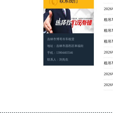
联系我们
20
租吊
租吊
吉林市博哥吊车租赁
租吊
地址：吉林市昌邑区幸福街
20
手机：13904403546
联系人：刘先生
租吊
20
20